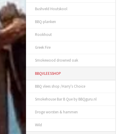
Bushveld Houtskool
BBQ-planken
Rookhout
Greek Fire
Smokewood drowned oak
BBQVLEESSHOP
BBQ vlees shop /Harry's Choice
Smokehouse Bar B Que by BBQguru.nl
Droge worsten & hammen
Wild