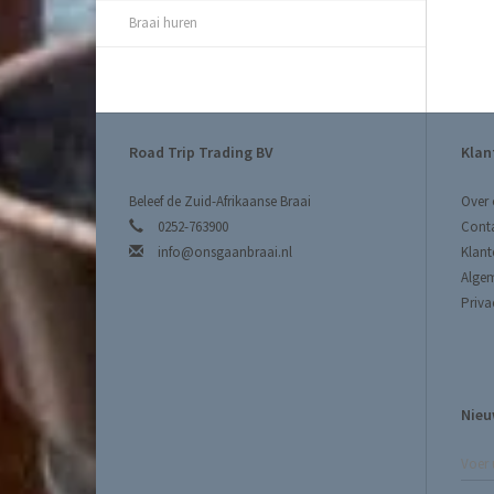
Braai huren
Road Trip Trading BV
Klan
Beleef de Zuid-Afrikaanse Braai
Over 
0252-763900
Cont
info@onsgaanbraai.nl
Klant
Alge
Priva
Nieu