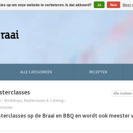
kies op om onze website te verbeteren. Is dat akkoord?
Ja
Nee
Meer 
ALLE CATEGORIEËN
RECEPTEN
sterclasses
e
/
Workshops, Masterclasses & Catering
/
rclasses
terclasses op de Braai en BBQ en wordt ook meester va