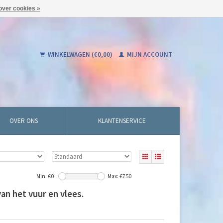
over cookies »
WINKELWAGEN (€0,00)
MIJN ACCOUNT
OVER ONS
KLANTENSERVICE
Min: €
0
Max: €
750
n het vuur en vlees.