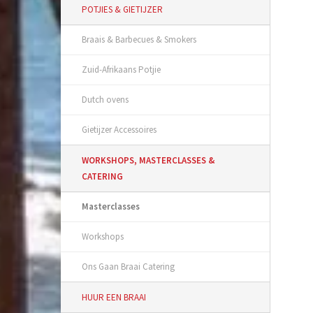
POTJIES & GIETIJZER
Braais & Barbecues & Smokers
Zuid-Afrikaans Potjie
Dutch ovens
Gietijzer Accessoires
WORKSHOPS, MASTERCLASSES &
CATERING
Masterclasses
Workshops
Ons Gaan Braai Catering
HUUR EEN BRAAI