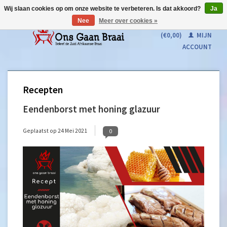
Wij slaan cookies op om onze website te verbeteren. Is dat akkoord?
Ja
Nee
Meer over cookies »
WINKELWAGEN
(€0,00)
MIJN
ACCOUNT
Recepten
Eendenborst met honing glazuur
Geplaatst op
24 Mei 2021
0