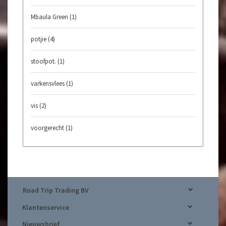
Mbaula Green
(1)
potjie
(4)
stoofpot.
(1)
varkensvlees
(1)
vis
(2)
voorgerecht
(1)
Road Trip Trading BV
Klantenservice
Nieuwsbrief