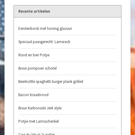
Recente artikelen
Eendenborst met honing glazuur
Speciaal paasgerecht: Lamsrack
Rund en bier Potjie
Braai pompoen schotel
Beerbottle spaghetti burger plank grilled
Bacon braaibrood
Braai Karbonade Jerk style
Potjie met Lamsschenkel
Coq Au Vin in 'n potjie