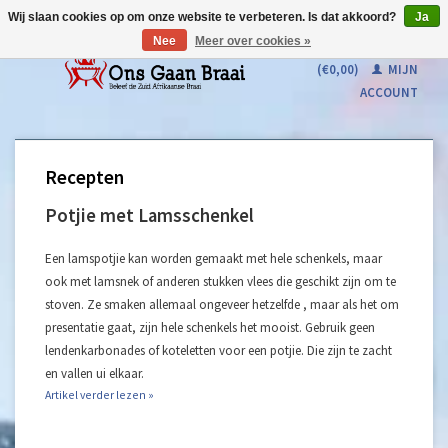
Wij slaan cookies op om onze website te verbeteren. Is dat akkoord?
Ja
Nee
Meer over cookies »
WINKELWAGEN
(€0,00)
MIJN
ACCOUNT
Recepten
Potjie met Lamsschenkel
Een lamspotjie kan worden gemaakt met hele schenkels, maar
ook met lamsnek of anderen stukken vlees die geschikt zijn om te
stoven. Ze smaken allemaal ongeveer hetzelfde , maar als het om
presentatie gaat, zijn hele schenkels het mooist. Gebruik geen
lendenkarbonades of koteletten voor een potjie. Die zijn te zacht
en vallen ui elkaar.
Artikel verder lezen »