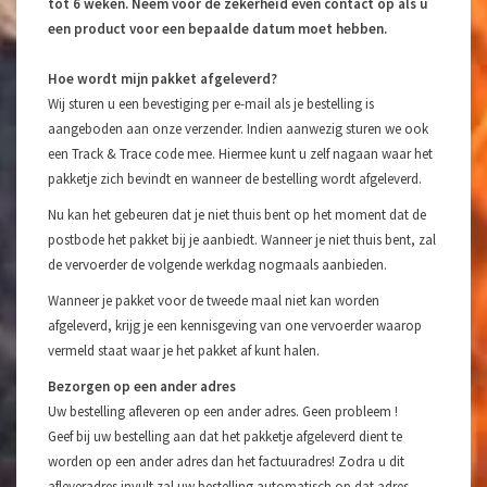
tot 6 weken. Neem voor de zekerheid even contact op als u
een product voor een bepaalde datum moet hebben.
Hoe wordt mijn pakket afgeleverd?
Wij sturen u een bevestiging per e-mail als je bestelling is
aangeboden aan onze verzender. Indien aanwezig sturen we ook
een Track & Trace code mee. Hiermee kunt u zelf nagaan waar het
pakketje zich bevindt en wanneer de bestelling wordt afgeleverd.
Nu kan het gebeuren dat je niet thuis bent op het moment dat de
postbode het pakket bij je aanbiedt. Wanneer je niet thuis bent, zal
de vervoerder de volgende werkdag nogmaals aanbieden.
Wanneer je pakket voor de tweede maal niet kan worden
afgeleverd, krijg je een kennisgeving van one vervoerder waarop
vermeld staat waar je het pakket af kunt halen.
Bezorgen op een ander adres
Uw bestelling afleveren op een ander adres. Geen probleem !
Geef bij uw bestelling aan dat het pakketje afgeleverd dient te
worden op een ander adres dan het factuuradres! Zodra u dit
afleveradres invult zal uw bestelling automatisch op dat adres