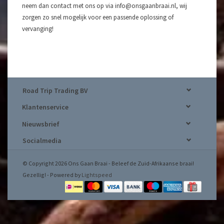
neem dan contact met ons op via
info@onsgaanbraai.nl
, wij
zorgen zo snel mogelijk voor een passende oplossing of
vervanging!
Road Trip Trading BV
Klantenservice
Nieuwsbrief
Socialmedia
© Copyright 2026 Ons Gaan Braai - Beleef de Zuid-Afrikaanse braai!
Gezellig! - Powered by
Lightspeed