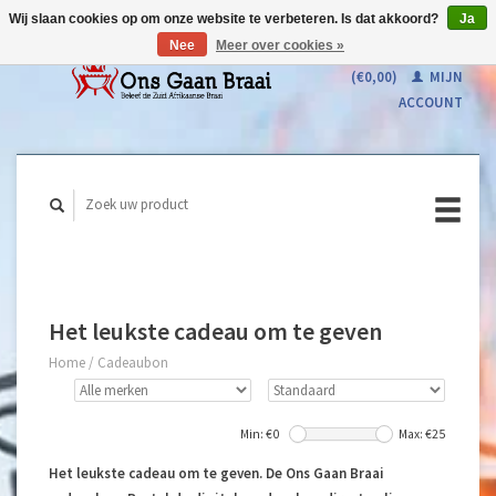
Wij slaan cookies op om onze website te verbeteren. Is dat akkoord?
Ja
Nee
Meer over cookies »
WINKELWAGEN
(€0,00)
MIJN
ACCOUNT
Het leukste cadeau om te geven
Home
/
Cadeaubon
Min: €
0
Max: €
25
Het leukste cadeau om te geven. De Ons Gaan Braai