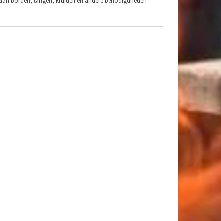
te aan borden, tangen, kruiden en andere benodigdheden.