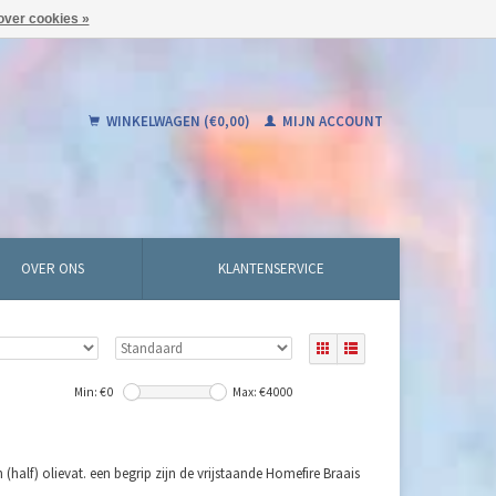
over cookies »
WINKELWAGEN (€0,00)
MIJN ACCOUNT
OVER ONS
KLANTENSERVICE
Min: €
0
Max: €
4000
(half) olievat. een begrip zijn de vrijstaande Homefire Braais