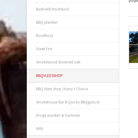
potji
Bushveld Houtskool
BBQ-planken
Rookhout
Greek Fire
Smokewood drowned oak
BBQVLEESSHOP
BBQ vlees shop /Harry's Choice
Smokehouse Bar B Que by BBQguru.nl
Droge worsten & hammen
Wild