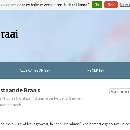
kies op om onze website te verbeteren. Is dat akkoord?
Ja
Nee
Meer 
ALLE CATEGORIEËN
RECEPTEN
jstaande Braais
e
/
Potjies & Gietijzer
/
Braais & Barbecues & Smokers
staande Braais
een die in Zuid-Afrika is geweest, kent de ‘drombraai’: een barbecue gebouwd uit een 