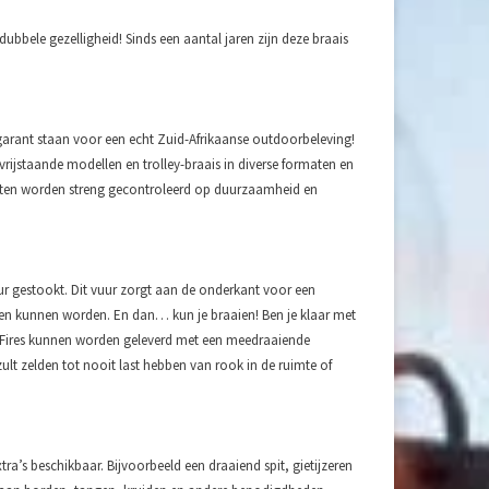
ubbele gezelligheid! Sinds een aantal jaren zijn deze braais
 garant staan voor een echt Zuid-Afrikaanse outdoorbeleving!
vrijstaande modellen en trolley-braais in diverse formaten en
oducten worden streng gecontroleerd op duurzaamheid en
uur gestookt. Dit vuur zorgt aan de onderkant voor een
en kunnen worden. En dan… kun je braaien! Ben je klaar met
e Fires kunnen worden geleverd met een meedraaiende
lt zelden tot nooit last hebben van rook in de ruimte of
ra’s beschikbaar. Bijvoorbeeld een draaiend spit, gietijzeren