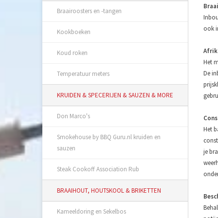
Braa
Braairoosters en -tangen
Inbou
ook i
Kookboeken
Afri
Koud roken
Het 
De in
Temperatuur meters
prijs
KRUIDEN & SPECERIJEN & SAUZEN & MORE
gebru
Don Marco's
Cons
Het b
Smokehouse by BBQ Guru.nl kruiden en
const
sauzen
je br
weerh
Steak Cookoff Association Rub
onder
BRAAIHOUT, HOUTSKOOL & BRIKETTEN
Besc
Behal
Kameeldoring en Sekelbos