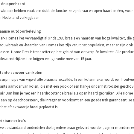
i én openhaard
wbraais hebben vaak een dubbele functie: ze zijn braai en open haard in één, voor d
n Nederland verkrijgbaar.
kaanse outdoorbeleving
merk
Home Fires
vervaardigt al sinds 1985 braais en haarden van hoge kwaliteit, die
bouwbraais en -haarden van Home Fires zijn veruit het populairst, maar er zijn ook 
klassen. Home Fires is trendsetter op het gebied van ontwerp én kwaliteit. Alle pr
iksvriendelijkheid en krijgen een garantie mee van 15 jaar.
tante aanvoer van kolen
asisprincipe van vrijwel alle braais is hetzelfde. In een kolenmaker wordt een houtv
ante aanvoer van kolen, die met een pook of een harkje onder het rooster geschov
aai? Dan kun je met een haardrooster de braai als open haard gebruiken. Alle Hom
aan op de schoorsteen, die inregenen voorkomt en een goede trek garandeert. Je zu
 het afdak waar je braai geplaatst is.
hikbare extra's
ve de standaard onderdelen die bij iedere braai geleverd worden, zijn er meerdere ext