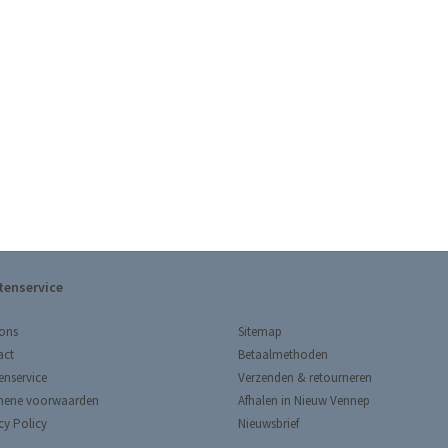
tenservice
Sitemap
ons
Betaalmethoden
act
Verzenden & retourneren
enservice
Afhalen in Nieuw Vennep
mene voorwaarden
Nieuwsbrief
cy Policy