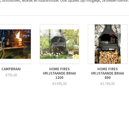
e, broodoven, wokset en haardrooster. Ook zijtafels zijn mogelijk, ze bieden ruim
CAMPBRAAI
HOME FIRES
HOME FIRES
VRIJSTAANDE BRAAI
VRIJSTAANDE BRAAI
€795,00
1200
800
€3.695,00
€2.799,00