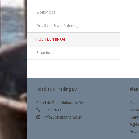
Workshops
Ons Gaan Braai Catering
HUUR EEN BRAAI
Braai huren
Road Trip Trading BV
Klan
Beleef de Zuid-Afrikaanse Braai
Over 
0252-763900
Cont
info@onsgaanbraai.nl
Klant
Alge
Priva