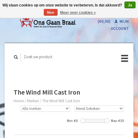
Wij slaan cookies op om onze website te verbeteren. Is dat akkoord?
Ja
Nee
Meer over cookies »
WINKELWAGEN
(€0,00)
MIJN
ACCOUNT
The Wind Mill Cast Iron
Home
/
Merken
/
The Wind Mill Cast Iron
Min: €
0
Max: €
30