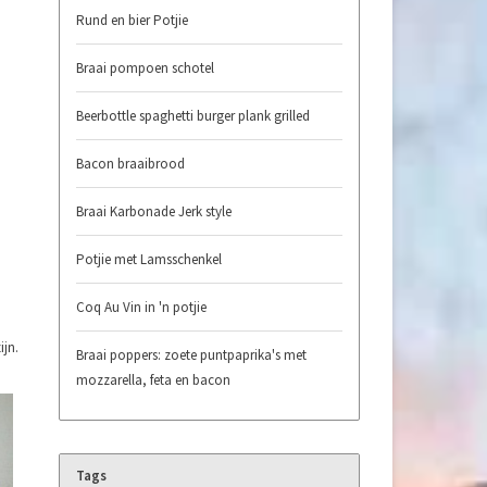
Rund en bier Potjie
Braai pompoen schotel
Beerbottle spaghetti burger plank grilled
Bacon braaibrood
Braai Karbonade Jerk style
Potjie met Lamsschenkel
Coq Au Vin in 'n potjie
ijn.
Braai poppers: zoete puntpaprika's met
mozzarella, feta en bacon
Tags