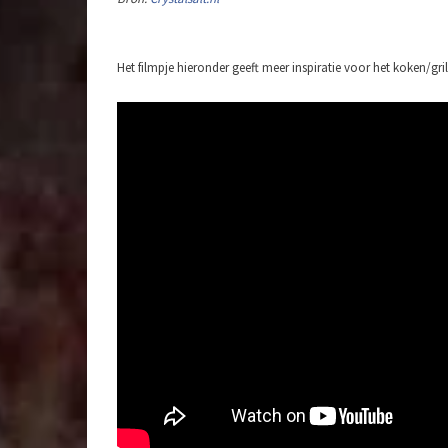
Het filmpje hieronder geeft meer inspiratie voor het koken/gri