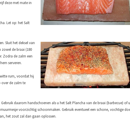
ijf deze met mate in
a. Let op: het Salt
n. Sluit het deksel van
 zowel de braai (180
r. Zodra de zalm een
 hem serveren.
witte rum, voordat hij
p over de zalm te
et. Gebruik daarom handschoenen als u het Salt Plancha van de braai (barbecue) of u
plamuurmesje voorzichtig schoonmaken. Gebruik eventueel een schone, vochtige doe
an, het zout zal dan gaan oplossen.