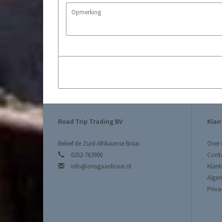
Road Trip Trading BV
Klan
Beleef de Zuid-Afrikaanse Braai
Over 
0252-763900
Cont
info@onsgaanbraai.nl
Klant
Alge
Priva