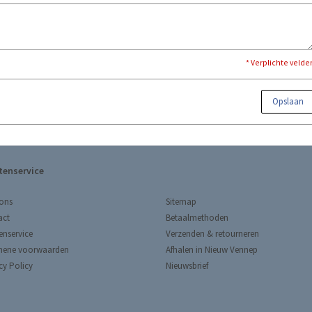
* Verplichte velde
Opslaan
tenservice
Sitemap
ons
Betaalmethoden
act
Verzenden & retourneren
enservice
Afhalen in Nieuw Vennep
mene voorwaarden
Nieuwsbrief
cy Policy