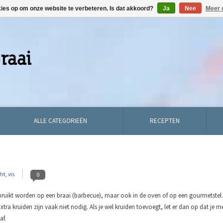
kies op om onze website te verbeteren. Is dat akkoord?
Ja
Nee
Meer 
ALLE CATEGORIEËN
RECEPTEN
ht
,
vis
0
ebruikt worden op een braai (barbecue), maar ook in de oven of op een gourmetstel.
tra kruiden zijn vaak niet nodig. Als je wel kruiden toevoegt, let er dan op dat je m
af.