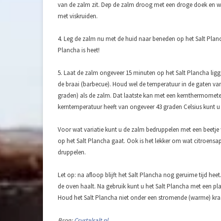
van de zalm zit. Dep de zalm droog met een droge doek en wr
met viskruiden.
4. Leg de zalm nu met de huid naar beneden op het Salt Planch
Plancha is heet!
5. Laat de zalm ongeveer 15 minuten op het Salt Plancha ligge
de braai (barbecue). Houd wel de temperatuur in de gaten van
graden) als de zalm. Dat laatste kan met een kernthermomete
kerntemperatuur heeft van ongeveer 43 graden Celsius kunt u
Voor wat variatie kunt u de zalm bedruppelen met een beetje 
op het Salt Plancha gaat. Ook is het lekker om wat citroensa
druppelen.
Let op: na afloop blijft het Salt Plancha nog geruime tijd he
de oven haalt. Na gebruik kunt u het Salt Plancha met een 
Houd het Salt Plancha niet onder een stromende (warme) kra
Bron:
Crystalsalt.nl