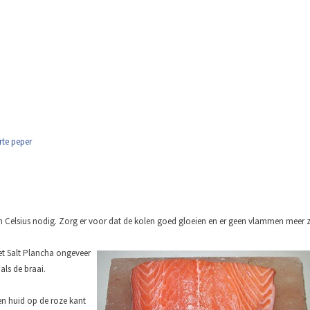
te peper
en Celsius nodig. Zorg er voor dat de kolen goed gloeien en er geen vlammen meer z
het Salt Plancha ongeveer
ls de braai.
een huid op de roze kant