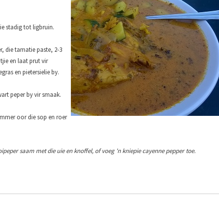
ie stadig tot ligbruin.
, die tamatie paste, 2-3
jie en laat prut vir
gras en pietersielie by.
wart peper by vir smaak.
ommer oor die sop en roer
!
oipeper saam met die uie en knoffel, of voeg 'n kniepie cayenne pepper toe.