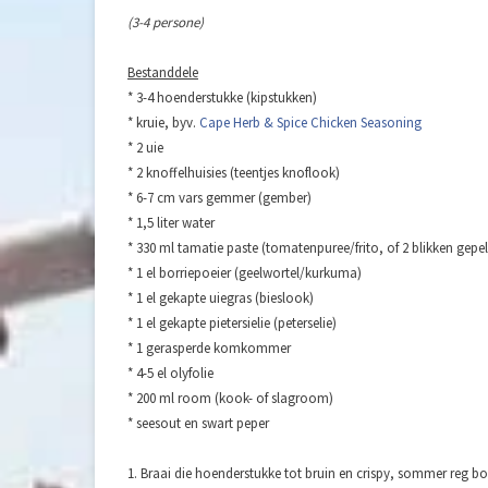
(3-4 persone)
Bestanddele
* 3-4 hoenderstukke (kipstukken)
* kruie, byv.
Cape Herb & Spice Chicken Seasoning
* 2 uie
* 2 knoffelhuisies (teentjes knoflook)
* 6-7 cm vars gemmer (gember)
* 1,5 liter water
* 330 ml tamatie paste (tomatenpuree/frito, of 2 blikken gep
* 1 el borriepoeier (geelwortel/kurkuma)
* 1 el gekapte uiegras (bieslook)
* 1 el gekapte pietersielie (peterselie)
* 1 gerasperde komkommer
* 4-5 el olyfolie
* 200 ml room (kook- of slagroom)
* seesout en swart peper
1. Braai die hoenderstukke tot bruin en crispy, sommer reg b