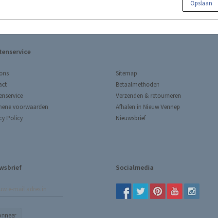
Opslaan
tenservice
Sitemap
ons
Betaalmethoden
act
Verzenden & retourneren
enservice
Afhalen in Nieuw Vennep
mene voorwaarden
Nieuwsbrief
cy Policy
wsbrief
Socialmedia
onneer