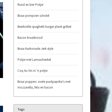
Rund en bier Potjie
Braai pompoen schotel
Beerbottle spaghetti burger plank grilled
Bacon braaibrood
Braai Karbonade Jerk style
Potjie met Lamsschenkel
Coq Au Vin in 'n potjie
Braai poppers: zoete puntpaprika's met
mozzarella, feta en bacon
Tags