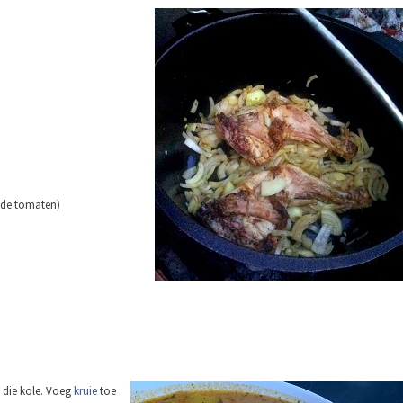
elde tomaten)
o die kole. Voeg
kruie
toe