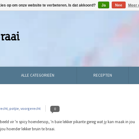
kies op om onze website te verbeteren. Is dat akkoord?
Ja
Nee
Meer 
ALLE CATEGORIEËN
RECEPTEN
recht
,
potjie
,
voorgerecht
0
eeld vir 'n spicy hoendersop, 'n baie lekker pikante gereg wat jy kan maak in jou
jou hoender lekker bruin te braai.