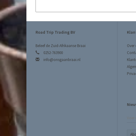
Road Trip Trading BV
Klan
Beleef de Zuid-Afrikaanse Braai
Over 
0252-763900
Cont
info@onsgaanbraai.nl
Klant
Alge
Priva
Nieu
Ab