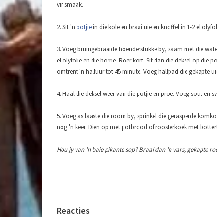
vir smaak.
2. Sit 'n
potjie
in die kole en braai uie en knoffel in 1-2 el olyfol
3. Voeg bruingebraaide hoenderstukke by, saam met die water
el olyfolie en die borrie. Roer kort. Sit dan die deksel op die pot
omtrent 'n halfuur tot 45 minute. Voeg halfpad die gekapte uie
4. Haal die deksel weer van die potjie en proe. Voeg sout en s
5. Voeg as laaste die room by, sprinkel die gerasperde komk
nog 'n keer. Dien op met potbrood of roosterkoek met botter
Hou jy van 'n baie pikante sop? Braai dan 'n vars, gekapte ro
Reacties