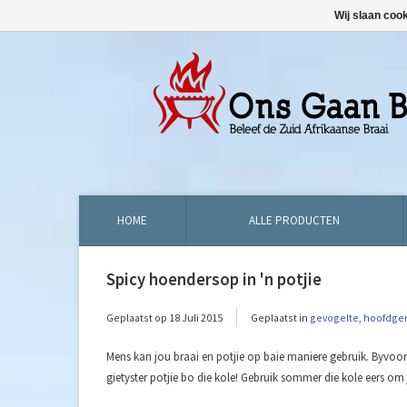
Wij slaan coo
HOME
ALLE PRODUCTEN
Spicy hoendersop in 'n potjie
Geplaatst op
18 Juli 2015
Geplaatst in
gevogelte
,
hoofdge
Mens kan jou braai en potjie op baie maniere gebruik. Byvoorb
gietyster potjie bo die kole! Gebruik sommer die kole eers om 