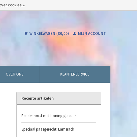
over cookies »
WINKELWAGEN (€0,00)
MIJN ACCOUNT
OVER ONS
KLANTENSERVICE
Recente artikelen
Eendenborst met honing glazuur
Speciaal paasgerecht: Lamsrack