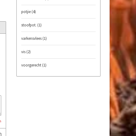
potjie
(4)
stoofpot.
(1)
varkensvlees
(1)
vis
(2)
voorgerecht
(1)
n