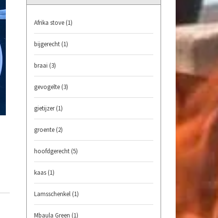
Afrika stove
(1)
bijgerecht
(1)
braai
(3)
gevogelte
(3)
gietijzer
(1)
groente
(2)
hoofdgerecht
(5)
kaas
(1)
Lamsschenkel
(1)
Mbaula Green
(1)