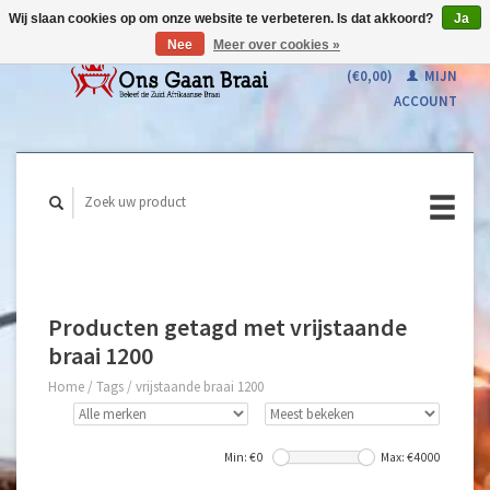
Wij slaan cookies op om onze website te verbeteren. Is dat akkoord?
Ja
Nee
Meer over cookies »
WINKELWAGEN
(€0,00)
MIJN
ACCOUNT
Producten getagd met vrijstaande
braai 1200
Home
/
Tags
/
vrijstaande braai 1200
Min: €
0
Max: €
4000