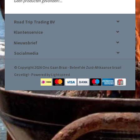
Geen producten gevonden!...
Road Trip Trading BV
Klantenservice
Nieuwsbrief
Socialmedia
© Copyright 2026 Ons Gaan Braai - Beleef de Zuid-Afrikaanse braai!
Gezellig! - Powered by
Lightspeed