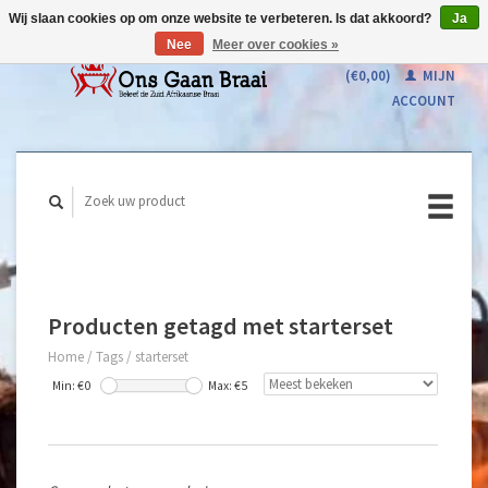
Wij slaan cookies op om onze website te verbeteren. Is dat akkoord?
Ja
Nee
Meer over cookies »
WINKELWAGEN
(€0,00)
MIJN
ACCOUNT
Producten getagd met starterset
Home
/
Tags
/
starterset
Min: €
0
Max: €
5