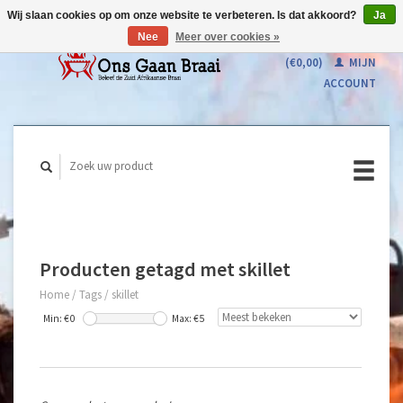
Wij slaan cookies op om onze website te verbeteren. Is dat akkoord?
Ja
Nee
Meer over cookies »
WINKELWAGEN
(€0,00)
MIJN
ACCOUNT
Producten getagd met skillet
Home
/
Tags
/
skillet
Min: €
0
Max: €
5