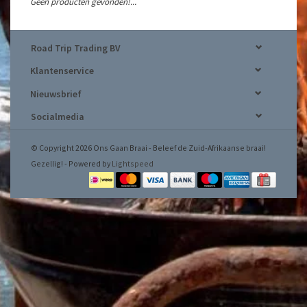
Geen producten gevonden!...
Road Trip Trading BV
Klantenservice
Nieuwsbrief
Socialmedia
© Copyright 2026 Ons Gaan Braai - Beleef de Zuid-Afrikaanse braai!
Gezellig! - Powered by
Lightspeed