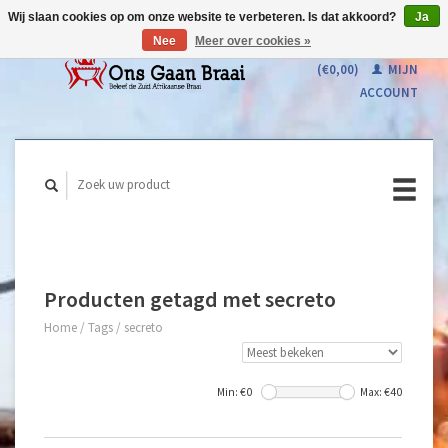
Wij slaan cookies op om onze website te verbeteren. Is dat akkoord?
Ja
Nee
Meer over cookies »
WINKELWAGEN
(€0,00)
MIJN
ACCOUNT
Producten getagd met secreto
Home
/
Tags
/
secreto
Min: €
0
Max: €
40