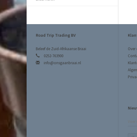
Road Trip Trading BV
Klan
Beleef de Zuid-Afrikaanse Braai
Over 
0252-763900
Cont
info@onsgaanbraai.nl
Klant
Alge
Priva
Nieu