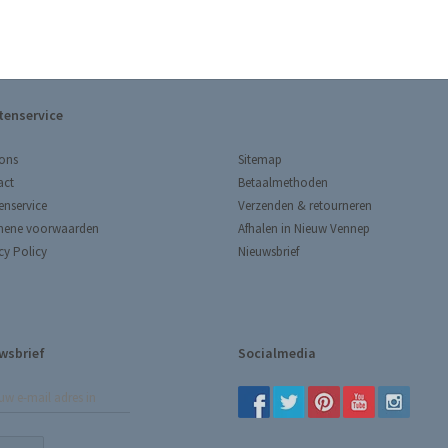
tenservice
Sitemap
ons
Betaalmethoden
act
Verzenden & retourneren
enservice
Afhalen in Nieuw Vennep
mene voorwaarden
Nieuwsbrief
cy Policy
wsbrief
Socialmedia