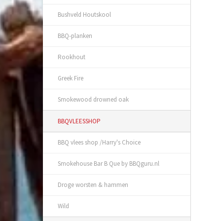
Bushveld Houtskool
BBQ-planken
Rookhout
Greek Fire
Smokewood drowned oak
BBQVLEESSHOP
BBQ vlees shop /Harry's Choice
Smokehouse Bar B Que by BBQguru.nl
Droge worsten & hammen
Wild