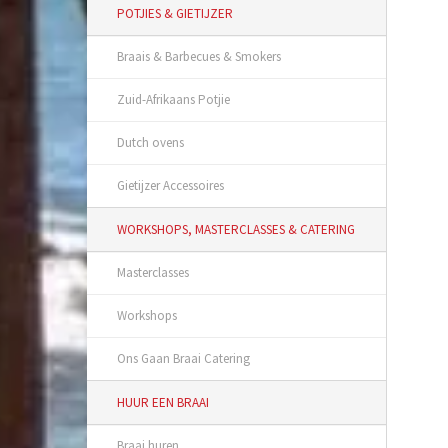
POTJIES & GIETIJZER
Braais & Barbecues & Smokers
Zuid-Afrikaans Potjie
Dutch ovens
Gietijzer Accessoires
WORKSHOPS, MASTERCLASSES & CATERING
Masterclasses
Workshops
Ons Gaan Braai Catering
HUUR EEN BRAAI
Braai huren