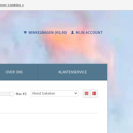
over cookies »
WINKELWAGEN (€0,00)
MIJN ACCOUNT
OVER ONS
KLANTENSERVICE
Max: €
5