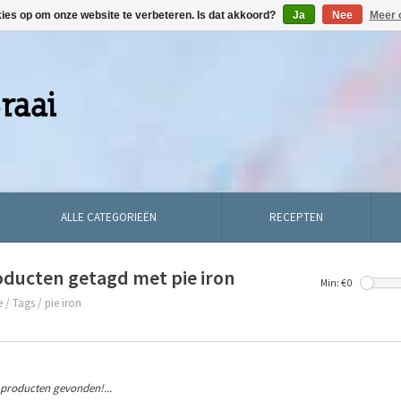
kies op om onze website te verbeteren. Is dat akkoord?
Ja
Nee
Meer 
ALLE CATEGORIEËN
RECEPTEN
oducten getagd met pie iron
Min: €
0
e
/
Tags
/
pie iron
producten gevonden!...