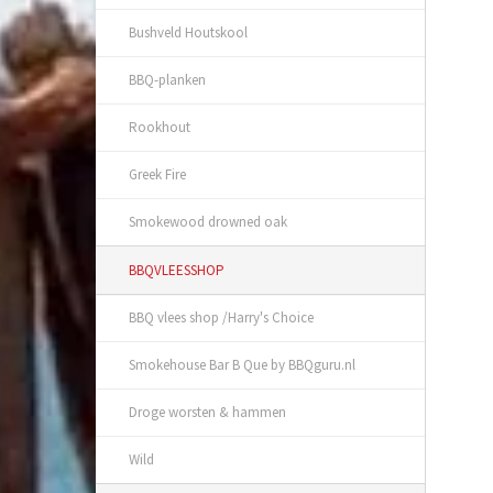
Bushveld Houtskool
BBQ-planken
Rookhout
Greek Fire
Smokewood drowned oak
BBQVLEESSHOP
BBQ vlees shop /Harry's Choice
Smokehouse Bar B Que by BBQguru.nl
Droge worsten & hammen
Wild