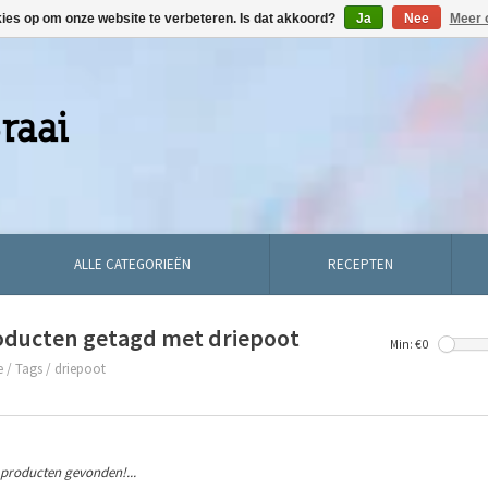
kies op om onze website te verbeteren. Is dat akkoord?
Ja
Nee
Meer 
ALLE CATEGORIEËN
RECEPTEN
oducten getagd met driepoot
Min: €
0
e
/
Tags
/
driepoot
producten gevonden!...