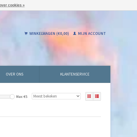
over cookies »
WINKELWAGEN (€0,00)
MIJN ACCOUNT
OVER ONS
KLANTENSERVICE
Max: €
5