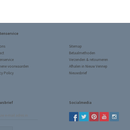
tenservice
Sitemap
ons
Betaalmethoden
act
Verzenden & retourneren
enservice
Afhalen in Nieuw Vennep
mene voorwaarden
Nieuwsbrief
cy Policy
wsbrief
Socialmedia