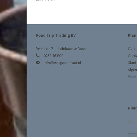
Road Trip Trading BV
Klan
Beleef de Zuid-Afrikaanse Braai
Over 
0252-763900
Cont
info@onsgaanbraai.nl
Klant
Alge
Priva
Nieu