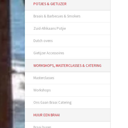
POTJIES & GIETIJZER
Braais & Barbecues & Smokers
Zuid-Afrikaans Potjie
Dutch ovens
Gietijzer Accessoires
WORKSHOPS, MASTERCLASSES & CATERING
Masterclasses
Workshops
Ons Gaan Braai Catering
HUUR EEN BRAAI
Braai huren