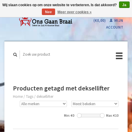
Wij slaan cookies op om onze website te verbeteren. Is dat akkoord?
Ja
Nee
Meer over cookies »
WINKELWAGEN
(€0,00)
MIJN
ACCOUNT
Producten getagd met deksellifter
Home
/
Tags
/
deksellifter
Min: €
0
Max: €
10