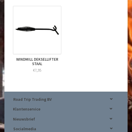
WINDMILL DEKSELLIFTER
STAAL
€7,95
Road Trip Trading BV
Klantenservice
Nieuwsbrief
Socialmedia