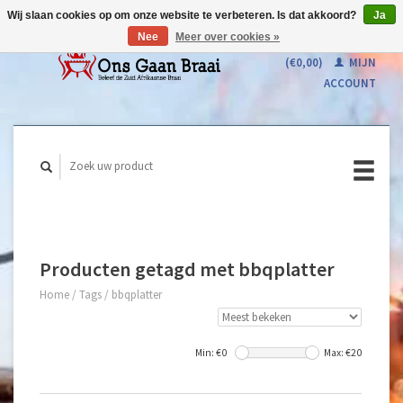
Wij slaan cookies op om onze website te verbeteren. Is dat akkoord?
Ja
Nee
Meer over cookies »
WINKELWAGEN
(€0,00)
MIJN
ACCOUNT
Producten getagd met bbqplatter
Home
/
Tags
/
bbqplatter
Min: €
0
Max: €
20