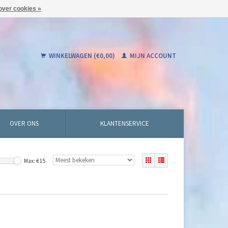
over cookies »
WINKELWAGEN (€0,00)
MIJN ACCOUNT
OVER ONS
KLANTENSERVICE
Max: €
15