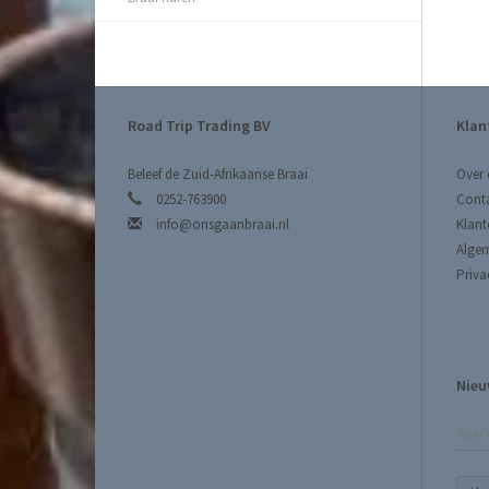
Road Trip Trading BV
Klan
Beleef de Zuid-Afrikaanse Braai
Over 
0252-763900
Cont
info@onsgaanbraai.nl
Klant
Alge
Priva
Nieu