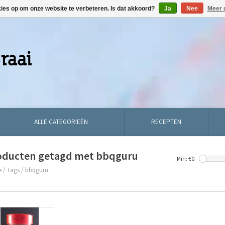
kies op om onze website te verbeteren. Is dat akkoord?
Ja
Nee
Meer 
ALLE CATEGORIEËN
RECEPTEN
oducten getagd met bbqguru
Min: €
0
e
/
Tags
/
bbqguru