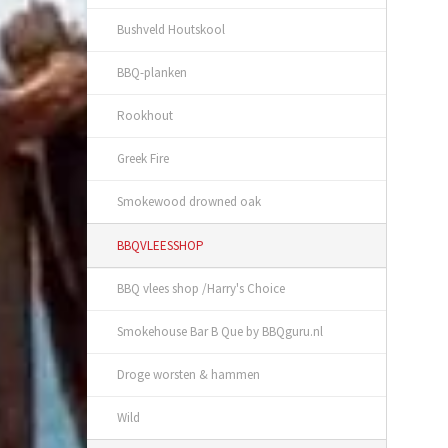
Bushveld Houtskool
BBQ-planken
Rookhout
Greek Fire
Smokewood drowned oak
BBQVLEESSHOP
BBQ vlees shop /Harry's Choice
Smokehouse Bar B Que by BBQguru.nl
Droge worsten & hammen
Wild