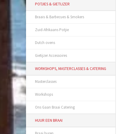
POTJIES & GIETIJZER
Braais & Barbecues & Smokers
Zuid-Afrikaans Potjie
Dutch ovens
Gietijzer Accessoires
WORKSHOPS, MASTERCLASSES & CATERING
Masterclasses
Workshops
Ons Gaan Braai Catering
HUUR EEN BRAAI
Braai huren