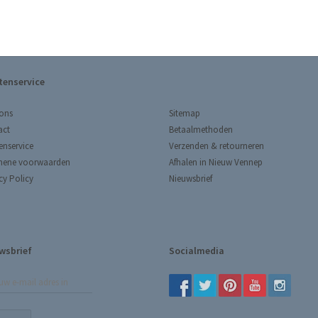
tenservice
Sitemap
ons
Betaalmethoden
act
Verzenden & retourneren
enservice
Afhalen in Nieuw Vennep
mene voorwaarden
Nieuwsbrief
cy Policy
wsbrief
Socialmedia