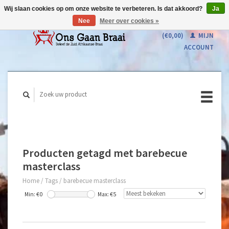
Wij slaan cookies op om onze website te verbeteren. Is dat akkoord?
Ja
Nee
Meer over cookies »
WINKELWAGEN
(€0,00)
MIJN
ACCOUNT
Producten getagd met barebecue
masterclass
Home
/
Tags
/
barebecue masterclass
Min: €
0
Max: €
5