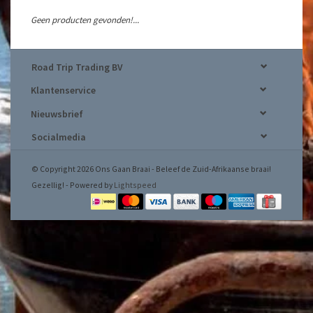
Geen producten gevonden!...
Road Trip Trading BV
Klantenservice
Nieuwsbrief
Socialmedia
© Copyright 2026 Ons Gaan Braai - Beleef de Zuid-Afrikaanse braai!
Gezellig! - Powered by
Lightspeed