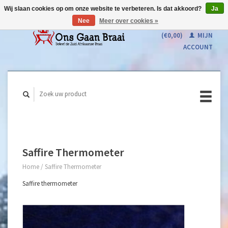
Wij slaan cookies op om onze website te verbeteren. Is dat akkoord?
Ja
Nee
Meer over cookies »
WINKELWAGEN
(€0,00)
MIJN
ACCOUNT
Saffire Thermometer
Home
/
Saffire Thermometer
Saffire thermometer