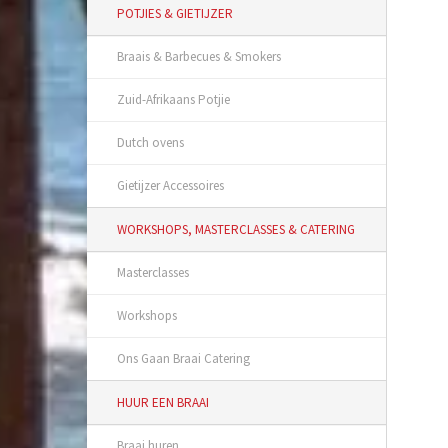
POTJIES & GIETIJZER
Braais & Barbecues & Smokers
Zuid-Afrikaans Potjie
Dutch ovens
Gietijzer Accessoires
WORKSHOPS, MASTERCLASSES & CATERING
Masterclasses
Workshops
Ons Gaan Braai Catering
HUUR EEN BRAAI
Braai huren