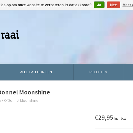
kies op om onze website te verbeteren. Is dat akkoord?
Ja
Nee
Meer 
ALLE CATEGORIEËN
RECEPTEN
Donnel Moonshine
e
/
O'Donnel Moonshine
€29,95
Incl. btw