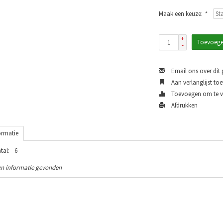
Maak een keuze:
*
+
Toevoege
-
Email ons over dit
Aan verlanglijst to
Toevoegen om te ve
Afdrukken
ormatie
tal:
6
n informatie gevonden