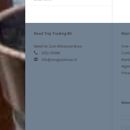
Road Trip Trading BV
Klan
Beleef de Zuid-Afrikaanse Braai
Over 
0252-763900
Cont
info@onsgaanbraai.nl
Klant
Alge
Priva
Nieu