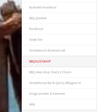
Bushveld Houtskool
BBQ-planken
Rookhout
Greek Fire
Smokewood drowned oak
BBQVLEESSHOP
BBQ vlees shop /Harry's Choice
Smokehouse Bar B Que by BBQguru.nl
Droge worsten & hammen
Wild