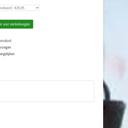
n aan winkelwagen
 product
evoegen
rgelijken