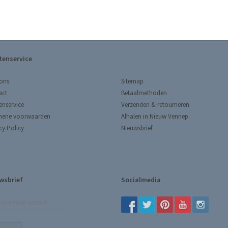
tenservice
Sitemap
ons
Betaalmethoden
act
Verzenden & retourneren
enservice
Afhalen in Nieuw Vennep
mene voorwaarden
Nieuwsbrief
cy Policy
wsbrief
Socialmedia