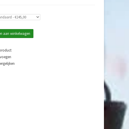
n aan winkelwagen
 product
evoegen
rgelijken