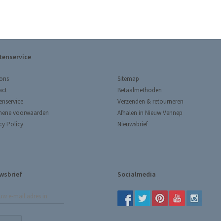
tenservice
Sitemap
ons
Betaalmethoden
act
Verzenden & retourneren
enservice
Afhalen in Nieuw Vennep
mene voorwaarden
Nieuwsbrief
cy Policy
wsbrief
Socialmedia