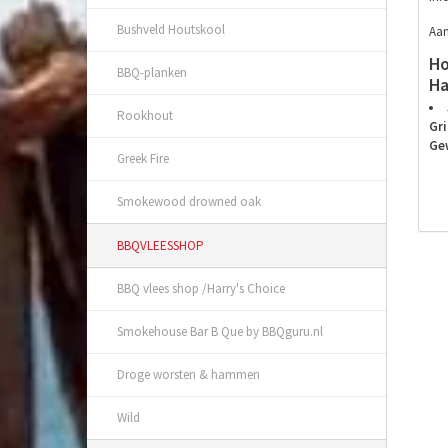
Bushveld Houtskool
Aan
Ho
BBQ-planken
Ha
Rookhout
Gri
Ge
Greek Fire
Smokewood drowned oak
BBQVLEESSHOP
BBQ vlees shop /Harry's Choice
Smokehouse Bar B Que by BBQguru.nl
Droge worsten & hammen
Wild