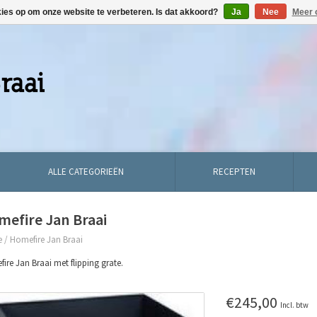
kies op om onze website te verbeteren. Is dat akkoord?
Ja
Nee
Meer 
ALLE CATEGORIEËN
RECEPTEN
mefire Jan Braai
e
/
Homefire Jan Braai
ire Jan Braai met flipping grate.
€245,00
Incl. btw