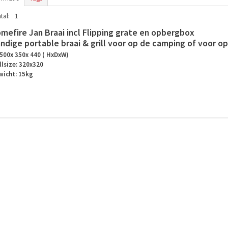
tal:
1
mefire Jan Braai incl Flipping grate en opbergbox
ndige portable braai & grill voor op de camping of voor op 
500x 350x 440 ( HxDxW)
llsize: 320x320
wicht: 15kg