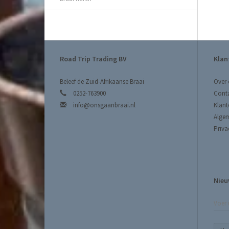
Road Trip Trading BV
Klan
Beleef de Zuid-Afrikaanse Braai
Over 
0252-763900
Cont
info@onsgaanbraai.nl
Klant
Alge
Priva
Nieu