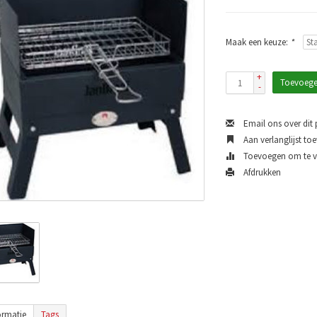
Maak een keuze:
*
+
Toevoege
-
Email ons over dit
Aan verlanglijst to
Toevoegen om te ve
Afdrukken
ormatie
Tags