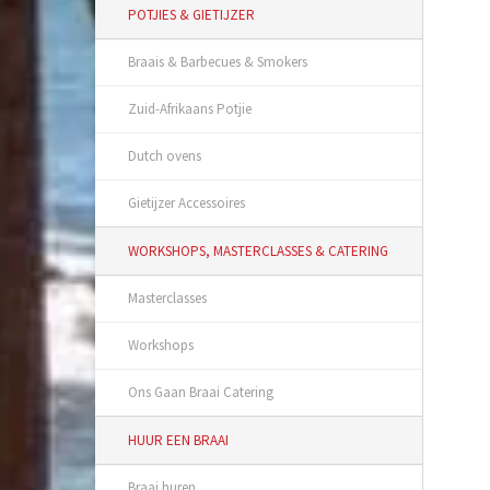
POTJIES & GIETIJZER
Braais & Barbecues & Smokers
Zuid-Afrikaans Potjie
Dutch ovens
Gietijzer Accessoires
WORKSHOPS, MASTERCLASSES & CATERING
Masterclasses
Workshops
Ons Gaan Braai Catering
HUUR EEN BRAAI
Braai huren