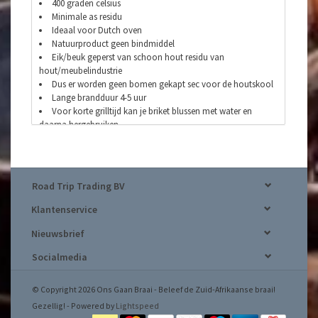
400 graden celsius
Minimale as residu
Ideaal voor Dutch oven
Natuurproduct geen bindmiddel
Eik/beuk geperst van schoon hout residu van
hout/meubelindustrie
Dus er worden geen bomen gekapt sec voor de houtskool
Lange brandduur 4-5 uur
Voor korte grilltijd kan je briket blussen met water en
daarna hergebruiken.
Road Trip Trading BV
Klantenservice
Nieuwsbrief
Socialmedia
© Copyright 2026 Ons Gaan Braai - Beleef de Zuid-Afrikaanse braai!
Gezellig! - Powered by
Lightspeed