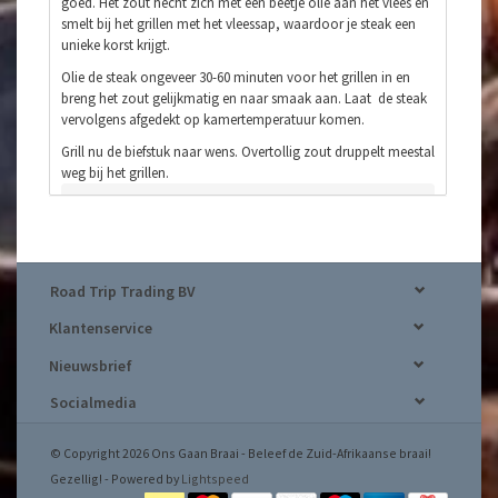
goed. Het zout hecht zich met een beetje olie aan het vlees en
smelt bij het grillen met het vleessap, waardoor je steak een
unieke korst krijgt.
Olie de steak ongeveer 30-60 minuten voor het grillen in en
breng het zout gelijkmatig en naar smaak aan. Laat de steak
vervolgens afgedekt op kamertemperatuur komen.
Grill nu de biefstuk naar wens. Overtollig zout druppelt meestal
weg bij het grillen.
Road Trip Trading BV
Klantenservice
Nieuwsbrief
Socialmedia
© Copyright 2026 Ons Gaan Braai - Beleef de Zuid-Afrikaanse braai!
Gezellig! - Powered by
Lightspeed