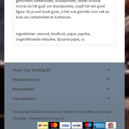
geroosterd varkensvlees, draadjesvlees, ribben of borst.
Vooral als het gaat om draadjesvlees, snijdt het een goed
figuur. Als je snel moet gaan, is het ook geschikt voor nek en
buik van varkensvlees en barbecues.
Ingrediënten: zeezout, knoflook, peper, paprika,
ongeraffineerde rietsuiker, Spaanse peper, ui.
Road Trip Trading BV
Klantenservice
Nieuwsbrief
Socialmedia
© Copyright 2026 Ons Gaan Braai - Beleef de Zuid-Afrikaanse braai!
Gezellig! - Powered by
Lightspeed