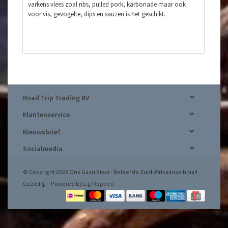
varkens vlees zoal ribs, pulled pork, karbonade maar ook
voor vis, gevogelte, dips en sauzen is het geschikt.
Road Trip Trading BV
Klantenservice
Nieuwsbrief
Socialmedia
© Copyright 2026 Ons Gaan Braai - Beleef de Zuid-Afrikaanse braai!
Gezellig! - Powered by
Lightspeed