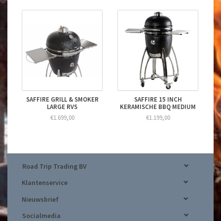
SAFFIRE GRILL & SMOKER
SAFFIRE 15 INCH
LARGE RVS
KERAMISCHE BBQ MEDIUM
€1.699,00
€1.199,00
Road Trip Trading BV
Klantenservice
Nieuwsbrief
Socialmedia