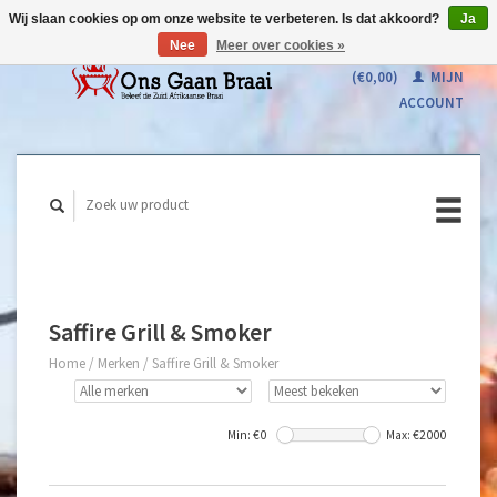
Wij slaan cookies op om onze website te verbeteren. Is dat akkoord?
Ja
Nee
Meer over cookies »
WINKELWAGEN
(€0,00)
MIJN
ACCOUNT
Saffire Grill & Smoker
Home
/
Merken
/
Saffire Grill & Smoker
Min: €
0
Max: €
2000