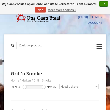
Wij slaan cookies op om onze website te verbeteren. Is dat akkoord?
Ja
Nee
Meer over cookies »
WINKELWAGEN
(€0,00)
MIJN
ACCOUNT
Grill'n Smoke
Home
/
Merken
/
Grill'n Smoke
Min: €
0
Max: €
5