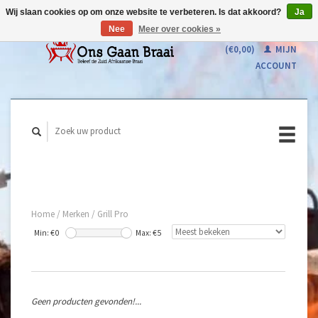
Wij slaan cookies op om onze website te verbeteren. Is dat akkoord?
Ja
Nee
Meer over cookies »
WINKELWAGEN
(€0,00)
MIJN
ACCOUNT
Home
/
Merken
/
Grill Pro
Min: €
0
Max: €
5
Geen producten gevonden!...