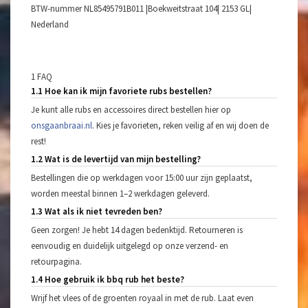
BTW-nummer NL85495791B011 |Boekweitstraat 104| 2153 GL|
Nederland
1 FAQ
1.1 Hoe kan ik mijn favoriete rubs bestellen?
Je kunt alle rubs en accessoires direct bestellen hier op
onsgaanbraai.nl
. Kies je favorieten, reken veilig af en wij doen de
rest!
1.2 Wat is de levertijd van mijn bestelling?
Bestellingen die op werkdagen voor 15:00 uur zijn geplaatst,
worden meestal binnen 1–2 werkdagen geleverd.
1.3 Wat als ik niet tevreden ben?
Geen zorgen! Je hebt 14 dagen bedenktijd. Retourneren is
eenvoudig en duidelijk uitgelegd op onze verzend- en
retourpagina.
1.4 Hoe gebruik ik bbq rub het beste?
Wrijf het vlees of de groenten royaal in met de rub. Laat even