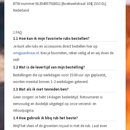
BTW-nummer NL85495791B011 |Boekweitstraat 104| 2153 GL|
Nederland
1 FAQ
1.1 Hoe kan ik mijn favoriete rubs bestellen?
Je kunt alle rubs en accessoires direct bestellen hier op
onsgaanbraai.nl
. Kies je favorieten, reken veilig af en wij doen de
rest!
1.2 Wat is de levertijd van mijn bestelling?
Bestellingen die op werkdagen voor 15:00 uur zijn geplaatst,
worden meestal binnen 1–2 werkdagen geleverd.
1.3 Wat als ik niet tevreden ben?
Geen zorgen! Je hebt 14 dagen bedenktijd. Retourneren is
eenvoudig en duidelijk uitgelegd op onze verzend- en
retourpagina.
1.4 Hoe gebruik ik bbq rub het beste?
Wrijf het vlees of de groenten royaal in met de rub. Laat even