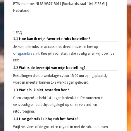
BTW-nummer NL85495791B011 |Boekweitstraat 104| 2153 GL|
Nederland
1 FAQ
1.1 Hoe kan ik mijn favoriete rubs bestellen?
Je kunt alle rubs en accessoires direct bestellen hier op
onsgaanbraai.nl
. Kies je favorieten, reken veilig af en wij doen de
rest!
1.2 Wat is de levertijd van mijn bestelling?
Bestellingen die op werkdagen voor 15:00 uur zijn geplaatst,
worden meestal binnen 1–2 werkdagen geleverd.
1.3 Wat als ik niet tevreden ben?
Geen zorgen! Je hebt 14 dagen bedenktijd. Retourneren is
eenvoudig en duidelijk uitgelegd op onze verzend- en
retourpagina.
1.4 Hoe gebruik ik bbq rub het beste?
Wrijf het vlees of de groenten royaal in met de rub. Laat even